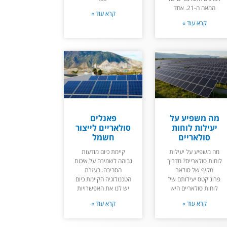
המאה ה-21. אחד
קרא עוד »
קרא עוד »
מה משפיע על
פאנלים
יעילות לוחות
סולאריים לייצור
סולאריים
חשמל
מה משפיע על יעילות
קיימת כיום מודעות
לוחות סולאריים? מדריך
גבוהה לשמירה על איכות
מקיף של סולאר
הסביבה. בעזרת
פרוג'קטס יעילותם של
הטכנולוגיה הקיימת כיום
לוחות סולאריים היא
יש לנו את האפשרויות
קרא עוד »
קרא עוד »