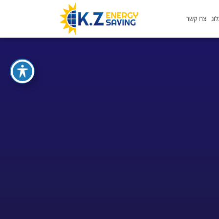
וג
צרו קשר