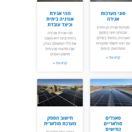
סוגי מערכות
מהי אגירת
אגירה
אנרגיה ביתית
וכיצד עובדת
מערכות אגירה הן פתרון
טכנולוגי חיוני בתחום
מהי אגירת אנרגיה
האנרגיה, במיוחד בשילוב
ביתית וכיצד היא משנה
עם ייצור חשמל ממקורות
את כללי המשחק? בעידן
מתחדשים. קיימים
שבו מודעות סביבתית
וחיסכון הופכים
קרא עוד »
קרא עוד »
פאנלים
חישוב הספק
סולאריים
מערכת סולארית
גמישים
כאשר אתם מתכננים