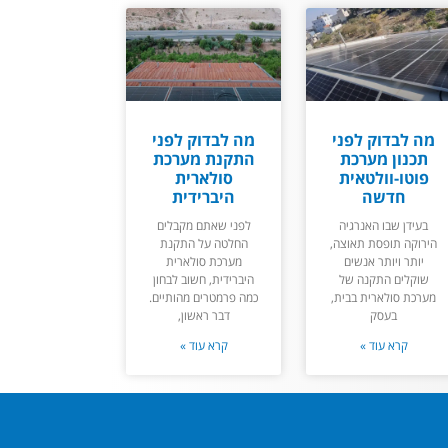
מה לבדוק לפני
מה לבדוק לפני
תכנון מערכת
התקנת מערכת
פוטו-וולטאית
סולארית
חדשה
היברידית
בעידן שבו האנרגיה
לפני שאתם מקבלים
הירוקה תופסת תאוצה,
החלטה על התקנת
יותר ויותר אנשים
מערכת סולארית
שוקלים התקנה של
היברידית, חשוב לבחון
מערכת סולארית בבית,
כמה פרמטרים מהותיים.
בעסק
דבר ראשון,
קרא עוד »
קרא עוד »