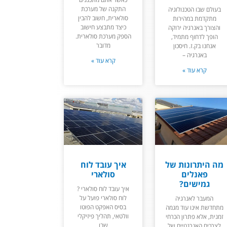
התקנה של מערכת
בעולם שבו הטכנולוגיה
סולארית, חשוב להבין
מתקדמת במהירות
כיצד מתבצע חישוב
והצורך באנרגיה ירוקה
הספק מערכת סולארית.
הופך לדחוף מתמיד,
מדובר
אנחנו בק.ז. חיסכון
באנרגיה –
קרא עוד »
קרא עוד »
מה היתרונות של
איך עובד לוח
פאנלים
סולארי
גמישים?
איך עובד לוח סולארי ?
לוח סולארי פועל על
המעבר לאנרגיה
בסיס האפקט הפוטו
מתחדשת אינו עוד מגמה
וולטאי, תהליך פיזיקלי
זמנית, אלא פתרון הכרחי
שבו
לצרכים האנרגטיים של