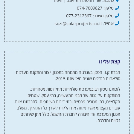
כתובת: שד' ההסתדרות 234 | חיפה
טלפון: 074-7009827
טלפון משרד: 077-2312367
אימייל: sozi@solarprojects.co.il
קצת עלינו
חברת ק.ז. חסכון באנרגיה מתמחה בתכנון, ייצור והתקנת מערכות
סולאריות בגדלים שונים מאז שנת 2015.
לזכותנו ניסיון רב במערכות סולאריות מתקדמות מסחריות,
המותקנות על גגות של מבני התעשייה, בתי עסק, שטחים
חקלאיים, בתי מגורים פרטיים ובתי דירות משותפים. לחברתנו צוות
עובדים מקצועי אשר מלווה את הלקוח לאורך כל התהליך, משלב
תכנון המערכת עד חיבורה לחברת החשמל, כולל מתן שירותים
נלווים והדרכה.