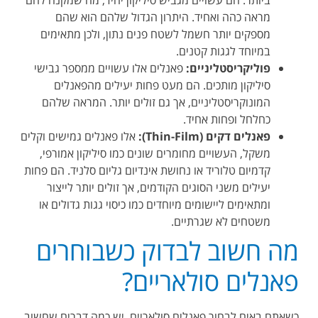
ביותר. הם עשויים מגביש סיליקון יחיד, מה שמקנה להם
מראה כהה ואחיד. היתרון הגדול שלהם הוא שהם
מספקים יותר חשמל לשטח פנים נתון, ולכן מתאימים
במיוחד לגגות קטנים.
פוליקריסטליניים:
פאנלים אלו עשויים ממספר גבישי
סיליקון מותכים. הם מעט פחות יעילים מהפאנלים
המונוקריסטליניים, אך גם זולים יותר. המראה שלהם
כחלחל ופחות אחיד.
פאנלים דקים (Thin-Film):
אלו פאנלים גמישים וקלים
משקל, העשויים מחומרים שונים כמו סיליקון אמורפי,
קדמיום טלוריד או נחושת אינדיום גליום סלניד. הם פחות
יעילים משני הסוגים הקודמים, אך זולים יותר לייצור
ומתאימים ליישומים מיוחדים כמו כיסוי גגות גדולים או
משטחים לא שגרתיים.
מה חשוב לבדוק כשבוחרים
פאנלים סולאריים?
כשאתם באים לבחור פאנלים סולאריים, יש כמה דברים שחשוב