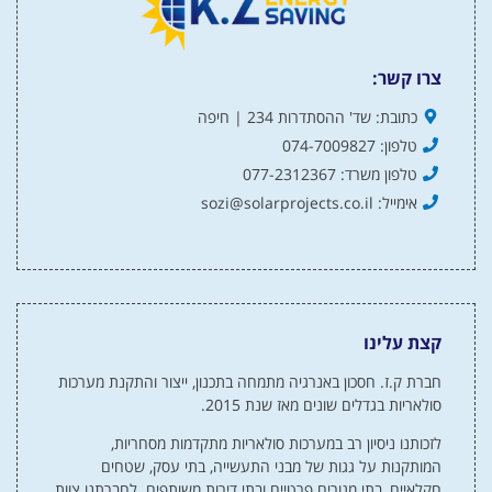
צרו קשר:
כתובת: שד' ההסתדרות 234 | חיפה
טלפון: 074-7009827
טלפון משרד: 077-2312367
אימייל: sozi@solarprojects.co.il
קצת עלינו
חברת ק.ז. חסכון באנרגיה מתמחה בתכנון, ייצור והתקנת מערכות
סולאריות בגדלים שונים מאז שנת 2015.
לזכותנו ניסיון רב במערכות סולאריות מתקדמות מסחריות,
המותקנות על גגות של מבני התעשייה, בתי עסק, שטחים
חקלאיים, בתי מגורים פרטיים ובתי דירות משותפים. לחברתנו צוות