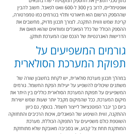
נתון טכני המציין את ההספק המקסימלי שלו בתנאים
אופטימליים, לרוב בין 300 ל-600 וואט לפאנל. חשוב להבין
שההספק הרשום הוא תיאורטי ותלוי בגורמים כמו טמפרטורה,
קרינת שמש וזווית התקנה. לצורך תכנון מדויק, מחשבים את
ההספק הכולל של כלל הפאנלים ומוודאים שהוא תואם את
הדרישות האנרגטיות של הנכס שבו המערכת תותקן.
גורמים המשפיעים על
תפוקת המערכת הסולארית
במהלך תכנון מערכת סולארית, יש לקחת בחשבון שורה של
משתנים שיכולים להשפיע על יעילות הפקת החשמל. גורמים
המשפיעים על תפוקת המערכת הסולארית כוללים בין היתר את
מיקום המערכת. ככל שהמיקום מקבל יותר שעות שמש ישירות
ביום כך יגבר הפוטנציאל לייצור חשמל. בנוסף, גם כיוון
ההתקנה, זווית השיפוע של הפאנלים, איכות הרכיבים והתחזוקה
השוטפת כולם משפיעים על התפוקה הכוללת. מערכת
המותקנת תחת צל קבוע, או בסביבה מאובקת שלא מתוחזקת