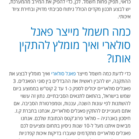
כראוי, תפיק פחות חשמל. לכן, כדי להפיק את המירב מהמערכת,
יש לבצע תכנון מקדים הכולל ניתוח סביבתי מדויק ובחירת ציוד
איכותי.
כמה חשמל מייצר פאנל
סולארי ואיך מומלץ להתקין
אותו?
כדי לדעת כמה חשמל מייצר
פאנל סולארי
ואיך מומלץ לבצע את
ההתקנה, יש להבין ראשית את ההבדלים בין סוגי הפאנלים. 3
פאנלים סולאריים יכולים לספק כ-1 עד 2 קוט"ש בממוצע ביום
שמש בישראל, בהתאם לתנאים הסביבתיים. נתון זה עשוי
להשתנות לפי עונות השנה, עננות, וטמפרטורת הסביבה. אם
אתם מעוניינים להתקין פאנלים סולאריים, אנחנו בחברת ק.ז.
חיסכון באנרגיה – סולאר פרוג'קטס הכתובת שלכם. אנחנו
מביאים איתנו מעל ל-10 שנות ניסיון בתחום ומציעים לכם
פאנלים סולאריים מתקדמים שעברו בדיקות איכות קפדניות