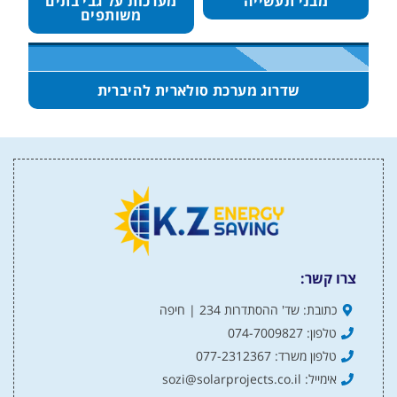
מבני תעשייה
מערכות על גבי בתים
משותפים
שדרוג מערכת סולארית להיברית
צרו קשר:
כתובת: שד' ההסתדרות 234 | חיפה
טלפון: 074-7009827
טלפון משרד: 077-2312367
אימייל: sozi@solarprojects.co.il