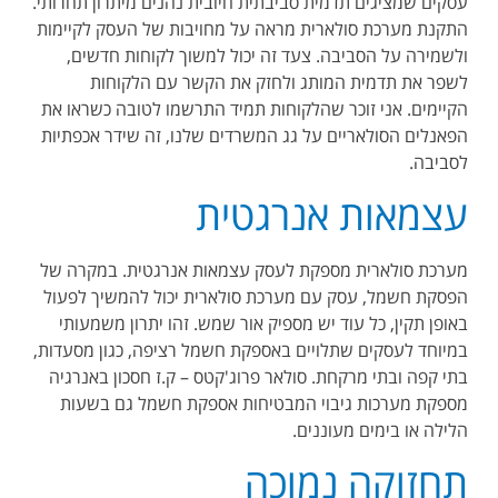
עסקים שמציגים תדמית סביבתית חיובית נהנים מיתרון תחרותי.
התקנת מערכת סולארית מראה על מחויבות של העסק לקיימות
ולשמירה על הסביבה. צעד זה יכול למשוך לקוחות חדשים,
לשפר את תדמית המותג ולחזק את הקשר עם הלקוחות
הקיימים. אני זוכר שהלקוחות תמיד התרשמו לטובה כשראו את
הפאנלים הסולאריים על גג המשרדים שלנו, זה שידר אכפתיות
לסביבה.
עצמאות אנרגטית
מערכת סולארית מספקת לעסק עצמאות אנרגטית. במקרה של
הפסקת חשמל, עסק עם מערכת סולארית יכול להמשיך לפעול
באופן תקין, כל עוד יש מספיק אור שמש. זהו יתרון משמעותי
במיוחד לעסקים שתלויים באספקת חשמל רציפה, כגון מסעדות,
בתי קפה ובתי מרקחת. סולאר פרוג'קטס – ק.ז חסכון באנרגיה
מספקת מערכות גיבוי המבטיחות אספקת חשמל גם בשעות
הלילה או בימים מעוננים.
תחזוקה נמוכה