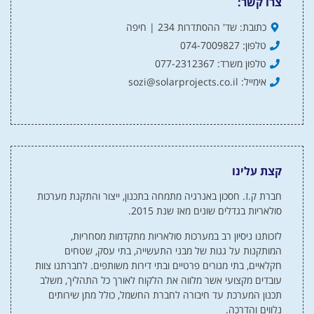
צרו קשר:
כתובת: שד' ההסתדרות 234 | חיפה
טלפון: 074-7009827
טלפון משרד: 077-2312367
אימייל: sozi@solarprojects.co.il
קצת עלינו
חברת ק.ז. חסכון באנרגיה מתמחה בתכנון, ייצור והתקנת מערכות
סולאריות בגדלים שונים מאז שנת 2015.
לזכותנו ניסיון רב במערכות סולאריות מתקדמות מסחריות,
המותקנות על גגות של מבני התעשייה, בתי עסק, שטחים
חקלאיים, בתי מגורים פרטיים ובתי דירות משותפים. לחברתנו צוות
עובדים מקצועי אשר מלווה את הלקוח לאורך כל התהליך, משלב
תכנון המערכת עד חיבורה לחברת החשמל, כולל מתן שירותים
נלווים והדרכה.