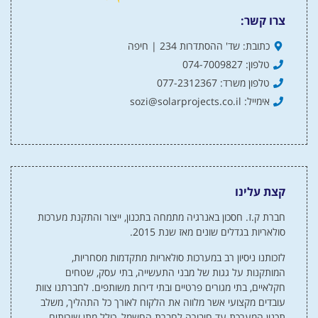
צרו קשר:
כתובת: שד' ההסתדרות 234 | חיפה
טלפון: 074-7009827
טלפון משרד: 077-2312367
אימייל: sozi@solarprojects.co.il
קצת עלינו
חברת ק.ז. חסכון באנרגיה מתמחה בתכנון, ייצור והתקנת מערכות
סולאריות בגדלים שונים מאז שנת 2015.
לזכותנו ניסיון רב במערכות סולאריות מתקדמות מסחריות,
המותקנות על גגות של מבני התעשייה, בתי עסק, שטחים
חקלאיים, בתי מגורים פרטיים ובתי דירות משותפים. לחברתנו צוות
עובדים מקצועי אשר מלווה את הלקוח לאורך כל התהליך, משלב
תכנון המערכת עד חיבורה לחברת החשמל, כולל מתן שירותים