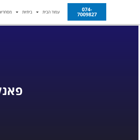
074-
עמוד הבית
ביתיות
מסחריו
7009827
פאנל