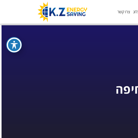
וג
צרו קשר
יפה