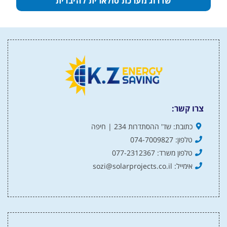
שדרוג מערכת סולארית להיברית
צרו קשר:
כתובת: שד' ההסתדרות 234 | חיפה
טלפון: 074-7009827
טלפון משרד: 077-2312367
אימייל: sozi@solarprojects.co.il