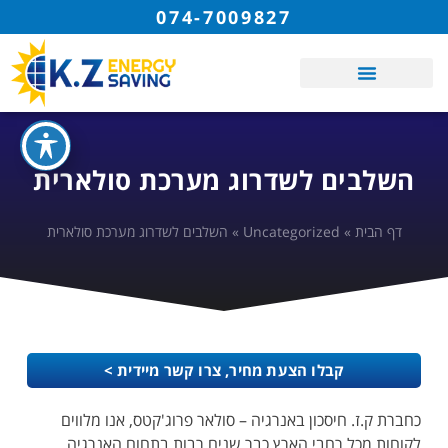
074-7009827
השלבים לשדרוג מערכת סולארית
דף הבית
»
Uncategorized
»
השלבים לשדרוג מערכת סולארית
קבלו הצעת מחיר, צרו קשר מיידית >
כחברת ק.ז. חיסכון באנרגיה – סולאר פרוג'קטס, אנו מלווים
לקוחות מכל רחבי הארץ כבר שנים רבות בתחום האנרגיה