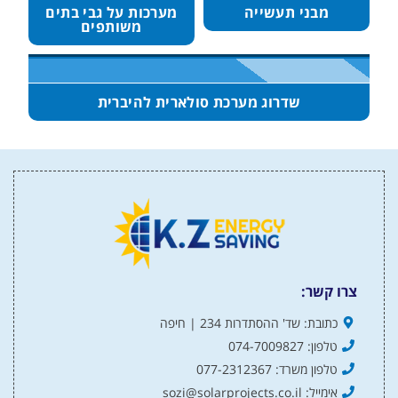
מבני תעשייה
מערכות על גבי בתים
משותפים
שדרוג מערכת סולארית להיברית
צרו קשר:
כתובת: שד' ההסתדרות 234 | חיפה
טלפון: 074-7009827
טלפון משרד: 077-2312367
אימייל: sozi@solarprojects.co.il