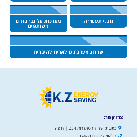
מבני תעשייה
מערכות על גבי בתים
משותפים
שדרוג מערכת סולארית להיברית
צרו קשר:
כתובת: שד' ההסתדרות 234 | חיפה
טלפון: 074-7009827