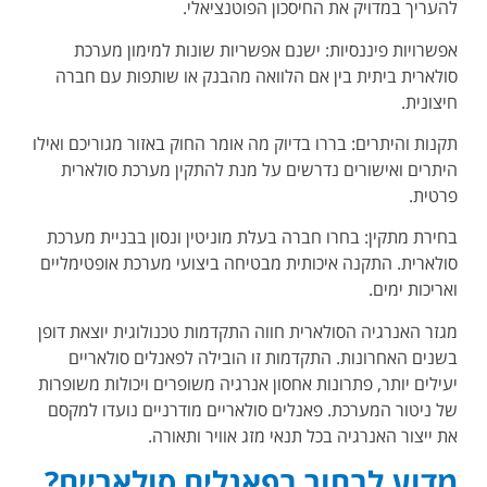
להעריך במדויק את החיסכון הפוטנציאלי.
אפשרויות פיננסיות: ישנם אפשריות שונות למימון מערכת
סולארית ביתית בין אם הלוואה מהבנק או שותפות עם חברה
חיצונית.
תקנות והיתרים: בררו בדיוק מה אומר החוק באזור מגוריכם ואילו
היתרים ואישורים נדרשים על מנת להתקין מערכת סולארית
פרטית.
בחירת מתקין: בחרו חברה בעלת מוניטין ונסון בבניית מערכת
סולארית. התקנה איכותית מבטיחה ביצועי מערכת אופטימליים
ואריכות ימים.
מגזר האנרגיה הסולארית חווה התקדמות טכנולוגית יוצאת דופן
בשנים האחרונות. התקדמות זו הובילה לפאנלים סולאריים
יעילים יותר, פתרונות אחסון אנרגיה משופרים ויכולות משופרות
של ניטור המערכת. פאנלים סולאריים מודרניים נועדו למקסם
את ייצור האנרגיה בכל תנאי מזג אוויר ותאורה.
מדוע לבחור בפאנלים סולאריים?