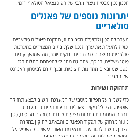
תכנון נכון מבטיח ניצול מרבי של הפוטנציאל הסולארי הזמין.
יתרונות נוספים של פאנלים
סולאריים
מעבר לחיסכון ולתועלת הסביבתית,
התקנת פאנלים סולאריים
יכולה להעלות את ערך הנכס שלך. בתים המצוידים במערכות
סולאריות נחשבים למודרניים וירוקים יותר, מה שמושך קונים
פוטנציאליים. בנוסף, אתה גם מתגייס להפחתת התלות בגז
ונפט שמיובאים ממדינות חיצוניות, ובכך תורם לביטחון האנרגטי
של המדינה.
תחזוקה ושירות
כדי לשמור על תפקוד מיטבי של המערכת, חשוב לבצע תחזוקה
שוטפת. זה כולל ניקוי הפאנלים ובדיקת תקינות המערכת.
חברות המתמחות בתחום מציעות שירותי תחזוקה מקיפים, כגון
ניטור מרחוק של תפקוד הפאנלים והבאתם לתיקון במקרה
הצורך. חשוב לזכור שגם תנאי מזג האוויר עשויים להשפיע על
תפקוד הפאנלים, ולכן יש להיערך לכך בהתאם.