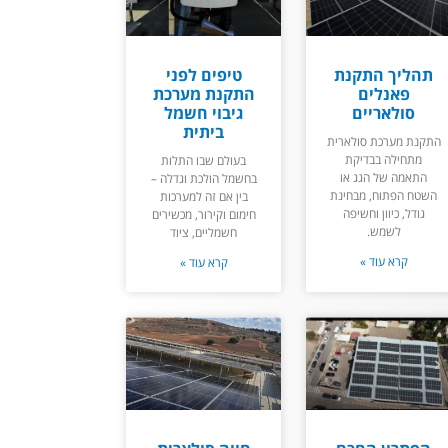
תהליך התקנת
טיפים לפני
פאנלים
התקנת מערכת
סולאריים
גיבוי חשמל
ביתית
התקנת מערכת סולארית
מתחילה בבדיקת
בעולם שבו התלות
התאמה של הגג או
בחשמל הולכת וגדלה –
השטח הפתוח, מבחינת
בין אם זה למערכות
גודל, כיוון וחשיפה
חימום וקירור, מכשירים
לשמש.
חשמליים, ציוד
קרא עוד »
קרא עוד »