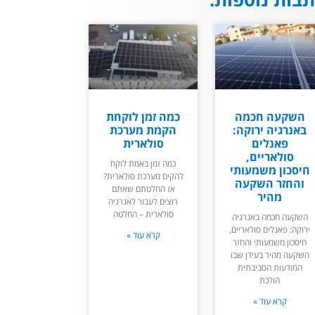
השקעה חכמה
כמה זמן לוקחת
באנרגיה ירוקה:
הקמת מערכת
פאנלים
סולארית
סולאריים,
כמה זמן באמת לוקח
חיסכון משמעותי
להקים מערכת סולארית?
והחזר השקעה
אז החלטתם שאתם
מהיר
רוצים לעבור לאנרגיה
סולארית – החלטה
השקעה חכמה באנרגיה
ירוקה: פאנלים סולאריים,
קרא עוד »
חיסכון משמעותי והחזר
השקעה מהיר בעידן שבו
המודעות הסביבתית
הולכת
קרא עוד »