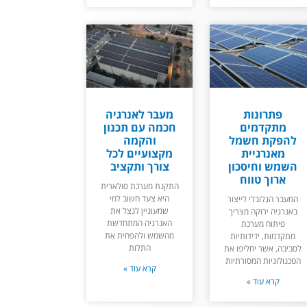
פתרונות
מעבר לאנרגיה
מתקדמים
חכמה עם תכנון
להפקת חשמל
והקמה
מאנרגיית
מקצועיים לכל
השמש וחיסכון
צורך ותקציב
ארוך טווח
התקנת מערכת סולארית
היא צעד חשוב למי
המעבר הגלובלי לייצור
שמעוניין לנצל את
באנרגיה ירוקה מצריך
האנרגיה המתחדשת
פיתוח מערכת
מהשמש ולהפחית את
מתקדמות, ידידותיות
התלות
לסביבה, אשר יחליפו את
הטכנולוגיות המסורתיות
קרא עוד »
קרא עוד »