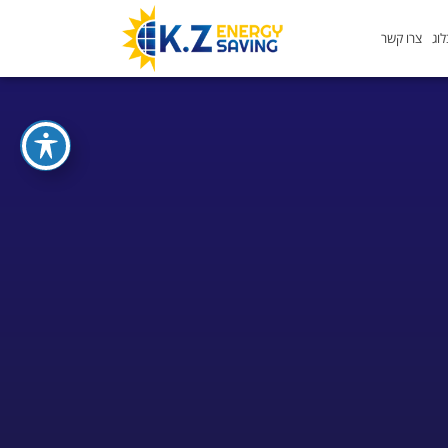
וג
צרו קשר