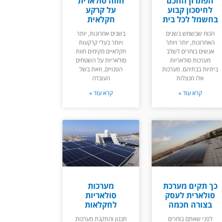
הפתרון החכם
חווה סולארית
לחיסכון קבוע
על קרקע
בחשמל לכל בית
חקלאית
הכוח שבשמש בשנים
בשנים אחרונות, יותר
האחרונות, יותר ויותר
ויותר בעלי קרקעות
אנשים בוחרים לשלב
חקלאיים מקימים חוות
מערכות סולאריות
סולאריות על השטחים
ביתיות בבתיהם. מערכות
הפנויים, וזאת בשל
אלו מנצלות
העובדה
קרא עוד »
קרא עוד »
כך תקים מערכת
מערכות
סולארית לעסק
סולאריות
בצורה חכמה
לחקלאות
לפני שאתם בוחרים
תכנון והתקנת מערכות